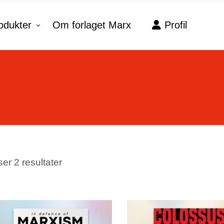
odukter
Om forlaget Marx
Profil
No products in the c
Sorteret
ser 2 resultater
efter
seneste