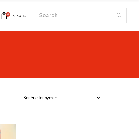
Search
0
0,00
kr.
for:
art.