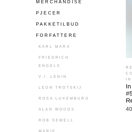
MERCHANDISE
PJECER
PAKKETILBUD
FORFATTERE
KARL MARX
FRIEDRICH
ENGELS
R
C
V.I. LENIN
I
In
LEON TROTSKIJ
#
ROSA LUXEMBURG
Re
4
ALAN WOODS
ROB SEWELL
MARIE