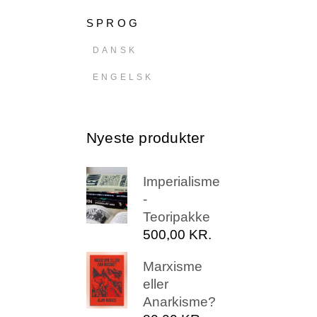
SPROG
DANSK
ENGELSK
Nyeste produkter
Imperialisme
-
Teoripakke
500,00
KR.
Marxisme
eller
Anarkisme?