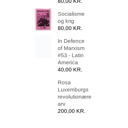
80,00
KR.
Socialisme
og krig
80,00
KR.
In Defence
of Marxism
#53 - Latin
America
40,00
KR.
Rosa
Luxemburgs
revolutionære
arv
200,00
KR.