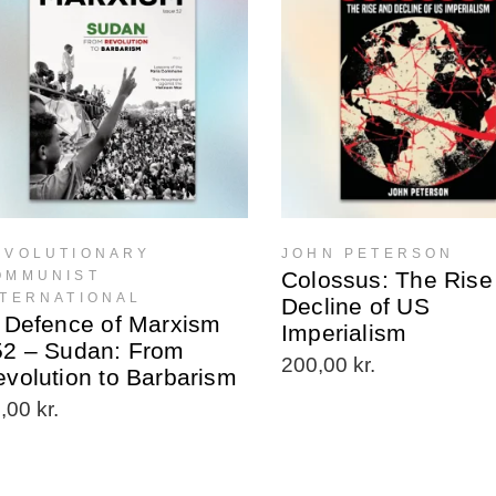
EVOLUTIONARY
JOHN PETERSON
Colossus: The Rise
OMMUNIST
NTERNATIONAL
Decline of US
 Defence of Marxism
Imperialism
52 – Sudan: From
200,00
kr.
volution to Barbarism
0,00
kr.