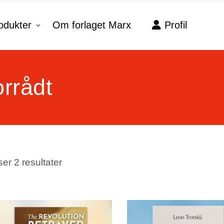
odukter
Om forlaget Marx
Profil
No products in the c
rrådt
Sorteret
ser 2 resultater
efter
seneste