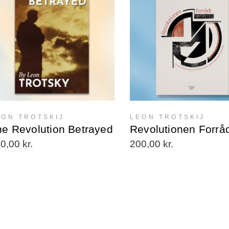
VÆLG MULIGHED
EON TROTSKIJ
LEON TROTSKIJ
he Revolution Betrayed
Revolutionen Forrå
00,00
kr.
200,00
kr.