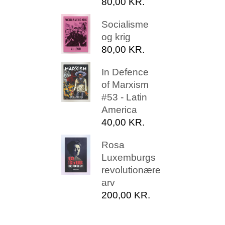
80,00
KR.
Socialisme
og krig
80,00
KR.
In Defence
of Marxism
#53 - Latin
America
40,00
KR.
Rosa
Luxemburgs
revolutionære
arv
200,00
KR.