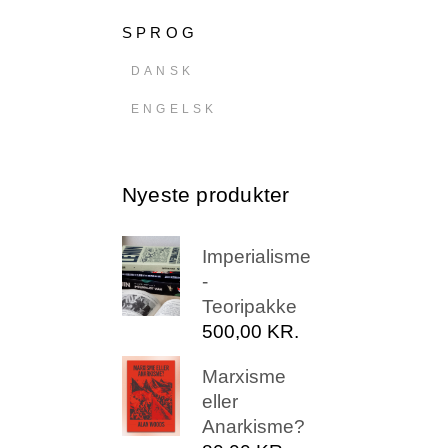
SPROG
DANSK
ENGELSK
Nyeste produkter
Imperialisme
-
Teoripakke
500,00
KR.
Marxisme
eller
Anarkisme?