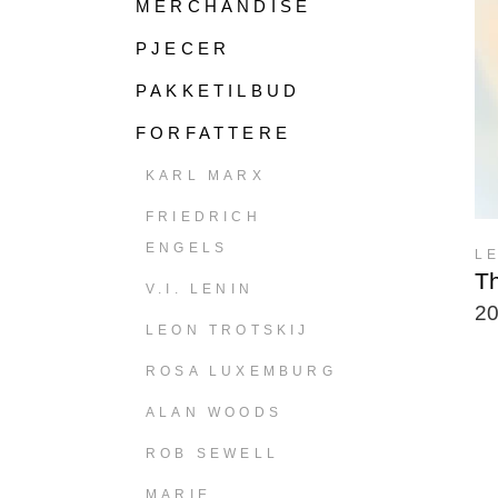
MERCHANDISE
PJECER
PAKKETILBUD
FORFATTERE
KARL MARX
FRIEDRICH
ENGELS
L
T
V.I. LENIN
2
LEON TROTSKIJ
ROSA LUXEMBURG
ALAN WOODS
ROB SEWELL
MARIE