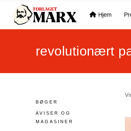
Hjem
Pr
revolutionært pa
Vi
BØGER
AVISER OG
MAGASINER