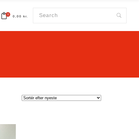
Search
0
0,00
kr.
for:
art.