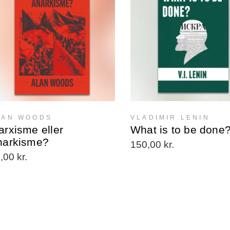
LAN WOODS
VLADIMIR LENIN
rxisme eller
What is to be done
narkisme?
150,00
kr.
0,00
kr.