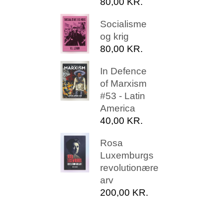
80,00
KR.
Socialisme
og krig
80,00
KR.
In Defence
of Marxism
#53 - Latin
America
40,00
KR.
Rosa
Luxemburgs
revolutionære
arv
200,00
KR.