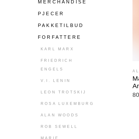
MERCHANDISE
PJECER
PAKKETILBUD
FORFATTERE
KARL MARX
FRIEDRICH
ENGELS
A
Ma
V.I. LENIN
A
LEON TROTSKIJ
8
ROSA LUXEMBURG
ALAN WOODS
ROB SEWELL
MARIE