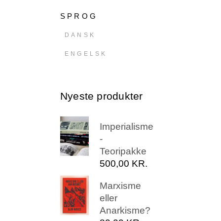
SPROG
DANSK
ENGELSK
Nyeste produkter
Imperialisme
-
Teoripakke
500,00
KR.
Marxisme
eller
Anarkisme?