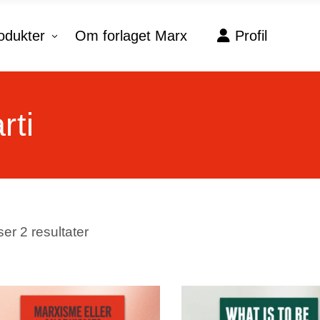
odukter
Om forlaget Marx
Profil
No products in the c
rti
Sorteret
ser 2 resultater
efter
seneste