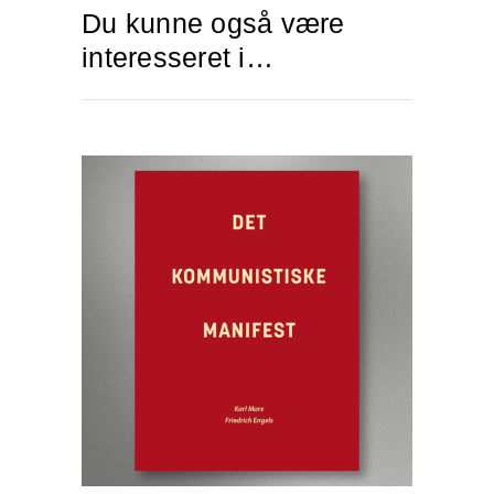
Du kunne også være
interesseret i…
Dette
VÆLG MULIGHEDER
vare
har
flere
varianter.
Mulighederne