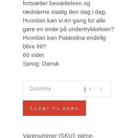
fortsætter besættelsen og
rædslerne stadig den dag i dag.
Hvordan kan vi én gang for alle
gøre en ende på undertrykkelsen?
Hvordan kan Palæstina endelig
blive frit?
60 sider
Sprog: Dansk
Befrielsen
af
Palæstina:
TILFØJ TIL KURV
Et
Kommunistisk
Perspektiv
Varenummer (SKU):
pjece-
(Pjece)