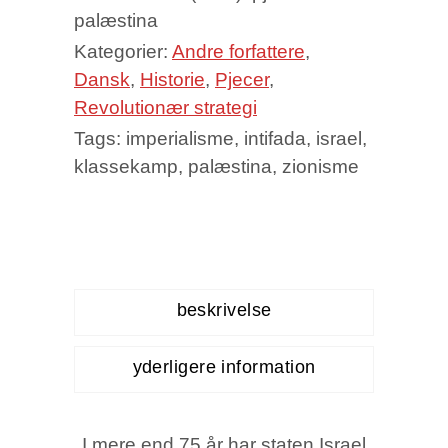
palæstina
quantity
Kategorier:
Andre forfattere
,
Dansk
,
Historie
,
Pjecer
,
Revolutionær strategi
Tags:
imperialisme
,
intifada
,
israel
,
klassekamp
,
palæstina
,
zionisme
beskrivelse
yderligere information
I mere end 75 år har staten Israel