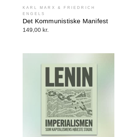
kan
KARL MARX & FRIEDRICH
vælges
ENGELS
på
Det Kommunistiske Manifest
varesiden
149,00
kr.