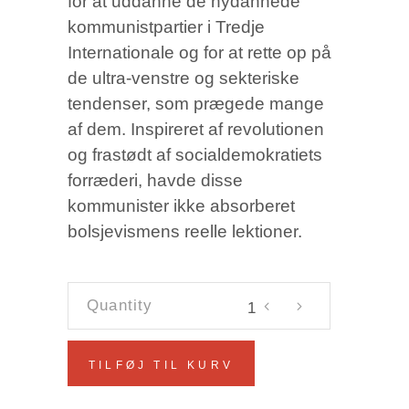
for at uddanne de nydannede
kommunistpartier i Tredje
Internationale og for at rette op på
de ultra-venstre og sekteriske
tendenser, som prægede mange
af dem. Inspireret af revolutionen
og frastødt af socialdemokratiets
forræderi, havde disse
kommunister ikke absorberet
bolsjevismens reelle lektioner.
'Left-
Wing'
Communism:
TILFØJ TIL KURV
An
Infantile