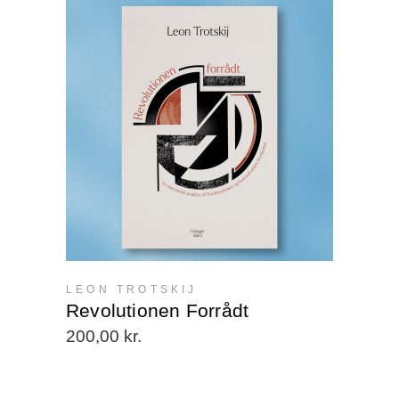
Dette
VÆLG MULIGHEDER
vare
har
flere
varianter.
Mulighederne
kan
LEON TROTSKIJ
vælges
Revolutionen Forrådt
på
200,00
kr.
varesiden