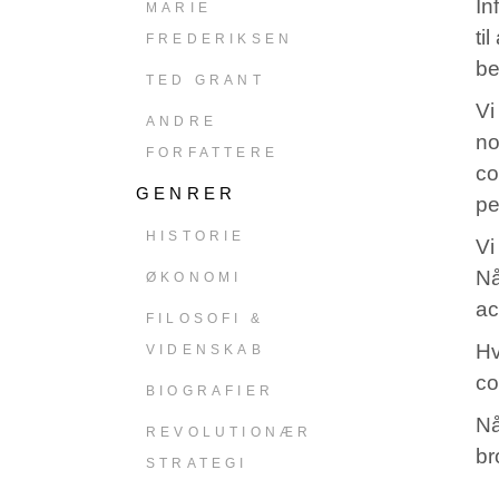
In
MARIE
ti
FREDERIKSEN
be
TED GRANT
Vi
ANDRE
no
FORFATTERE
co
GENRER
pe
HISTORIE
Vi
Nå
ØKONOMI
ac
FILOSOFI &
Hv
VIDENSKAB
co
BIOGRAFIER
Nå
REVOLUTIONÆR
br
STRATEGI