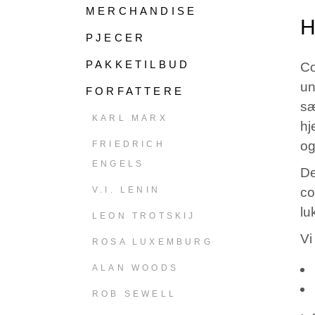
MERCHANDISE
H
PJECER
PAKKETILBUD
Co
un
FORFATTERE
sæ
KARL MARX
hj
og
FRIEDRICH
ENGELS
De
V.I. LENIN
co
lu
LEON TROTSKIJ
Vi
ROSA LUXEMBURG
ALAN WOODS
ROB SEWELL