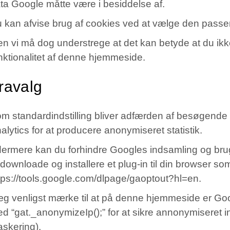
ta Google måtte være i besiddelse af.
 kan afvise brug af cookies ved at vælge den passend
n vi må dog understrege at det kan betyde at du ikke 
nktionalitet af denne hjemmeside.
ravalg
m standardindstilling bliver adfærden af besøgende 
alytics for at producere anonymiseret statistik.
ermere kan du forhindre Googles indsamling og brug
 downloade og installere et plug-in til din browser so
tps://tools.google.com/dlpage/gaoptout?hl=en.
g venligst mærke til at på denne hjemmeside er Goog
d “gat._anonymizeIp();” for at sikre annonymiseret i
skering).