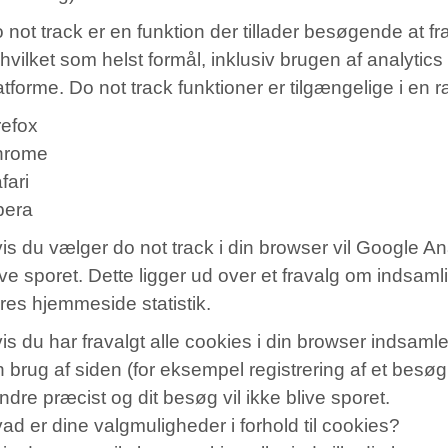
 not track er en funktion der tillader besøgende at 
 hvilket som helst formål, inklusiv brugen af analytic
atforme. Do not track funktioner er tilgængelige i en 
refox
hrome
fari
pera
is du vælger do not track i din browser vil Google Ana
ive sporet. Dette ligger ud over et fravalg om indsamli
res hjemmeside statistik.
is du har fravalgt alle cookies i din browser indsaml
n brug af siden (for eksempel registrering af et besø
ndre præcist og dit besøg vil ikke blive sporet.
ad er dine valgmuligheder i forhold til cookies?