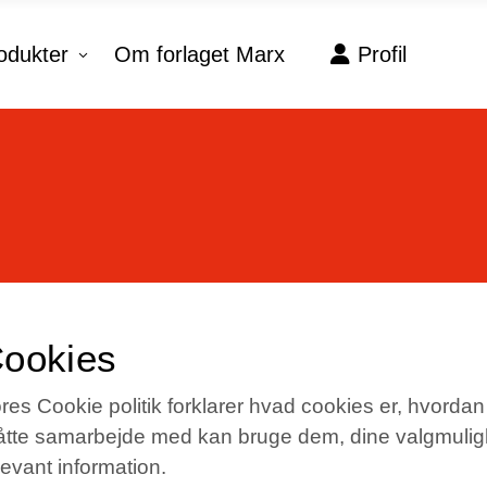
odukter
Om forlaget Marx
Profil
No products in the c
ookies
res Cookie politik forklarer hvad cookies er, hvordan
tte samarbejde med kan bruge dem, dine valgmulighed
levant information.